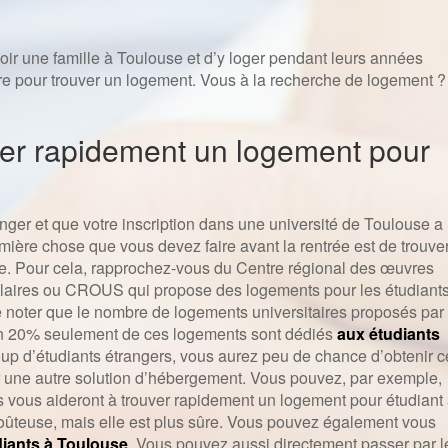
oir une famille à Toulouse et d’y loger pendant leurs années
 faire pour trouver un logement. Vous à la recherche de logement ?
ver rapidement un logement pour
nger et que votre inscription dans une université de Toulouse a
mière chose que vous devez faire avant la rentrée est de trouve
e. Pour cela, rapprochez-vous du Centre régional des œuvres
colaires ou CROUS qui propose des logements pour les étudiants.
de noter que le nombre de logements universitaires proposés par 
ron 20% seulement de ces logements sont dédiés
aux étudiants
coup d’étudiants étrangers, vous aurez peu de chance d’obtenir c
 une autre solution d’hébergement. Vous pouvez, par exemple,
 vous aideront à trouver rapidement un logement pour étudiant
 coûteuse, mais elle est plus sûre. Vous pouvez également vous
diants à Toulouse
. Vous pouvez aussi directement passer par l