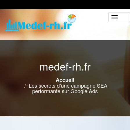
Skip
to
content
T
o
g
g
l
e
n
a
medef-rh.fr
v
i
g
Accueil
a
Les secrets d’une campagne SEA
t
performante sur Google Ads
i
o
n